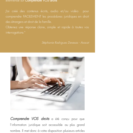
Bienvenue sur
Comprendre VOS droits
J’ai créé des contenus écrits, audio et/ou vidéo pour
comprendre FACILEMENT les procédures juridiques en droit
des étrangers et droit de la famille.
Obtenez une réponse claire, simple et rapide à toutes vos
interrogations "
Stéphanie Rodrigues Devesas - Avocat
Comprendre VOS droits
a été conçu pour que
l’information juridique soit accessible au plus grand
nombre. Il met donc à votre disposition plusieurs articles