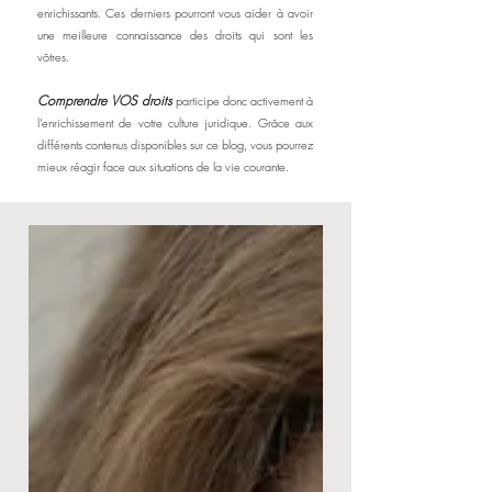
enrichissants. Ces derniers pourront vous aider à avoir
une mei
lleure connaissance des droits qui sont les
vôtres.
Comprendre VOS droits
participe donc activement à
l’enrichissement de votre culture juridique. Grâce aux
différents contenus disponibles sur ce blog, vous pourrez
mieux réagir face aux situations de la vie courante.