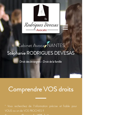
Cabinet Avocat NANTES
Stéphanie
RODRIGUES DEVESAS
Droit des étrangers - Droit de la famille
Comprendre VOS droits
" Vous recherchez de l’information précise et fiable pour
VOUS ou un de VOS PROCHES ?