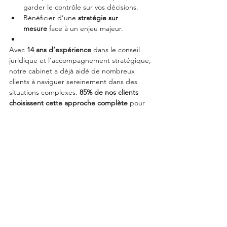
garder le contrôle sur vos décisions.
Bénéficier d’une 
stratégie sur 
mesure
 face à un enjeu majeur.
Avec 
14 ans d’expérience
 dans le conseil 
juridique et l’accompagnement stratégique, 
notre cabinet a déjà aidé de nombreux 
clients à naviguer sereinement dans des 
situations complexes. 
85% de nos clients 
choisissent cette approche complète
 pour 
bénéficier d’une clarté totale et d’une 
sécurité juridique renforcée.
Pour prendre rendez-vous et commencer à 
construire votre plan d’action sur mesure, 
rendez-vous sur :
https://www.rodrigues-
devesas-avocat.com/prendre-rendez-vous
Voir tout
Posts récents