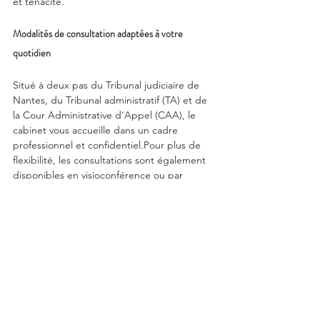
et ténacité.
Modalités de consultation adaptées à votre 
quotidien
Situé à deux pas du Tribunal judiciaire de 
Nantes, du Tribunal administratif (TA) et de 
la Cour Administrative d'Appel (CAA), le 
cabinet vous accueille dans un cadre 
professionnel et confidentiel.Pour plus de 
flexibilité, les consultations sont également 
disponibles en visioconférence ou par 
téléphone, offrant la même qualité d'écoute 
et d'expertise, que vous soyez en France ou 
à l'étranger.
À retenir :
Une stratégie claire dès le départ 
est le meilleur moyen d'éviter des 
complications futures. La Consultation 
Juridique Stratégique est conçue pour être 
le "GPS" de votre dossier.