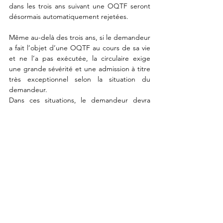
dans les trois ans suivant une OQTF seront 
désormais automatiquement rejetées. 
Même au-delà des trois ans, si le demandeur 
a fait l’objet d’une OQTF au cours de sa vie 
et ne l’a pas exécutée, la circulaire exige 
une grande sévérité et une admission à titre 
très exceptionnel selon la situation du 
demandeur. 
Dans ces situations, le demandeur devra 
notamment justifier de faits nouveaux depuis 
l’OQTF, s’il dépose une demande avec 
seulement un temps de présence plus long, 
elle sera rejetée. 
→ En conclusion : 
Cette nouvelle circulaire vient grandement 
durcir les conditions de délivrance des titres 
de séjour pour motifs exceptionnels par la 
préfecture. 