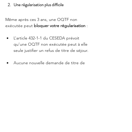
Une régularisation plus difficile 
Même après ces 3 ans, une OQTF non 
exécutée peut 
bloquer votre régularisation
 : 
L’article 432-1-1 du CESEDA prévoit 
qu’une OQTF non exécutée peut à elle 
seule justifier un refus de titre de séjour.
Aucune nouvelle demande de titre de 
séjour ne peut être examinée pendant 
les 3 ans de l' OQTF (précision 
apportée dans la circulaire dite 
Retailleau du 23 janvier 2025)
Après l’expiration du délai de 3 ans, 
une nouvelle demande de titre de 
séjour ne pourra être instruite que si 
vous justifiez d’un 
élément nouveau
 qui 
n’existait pas à la date de l’OQTF 
(précision apportée dans la circulaire 