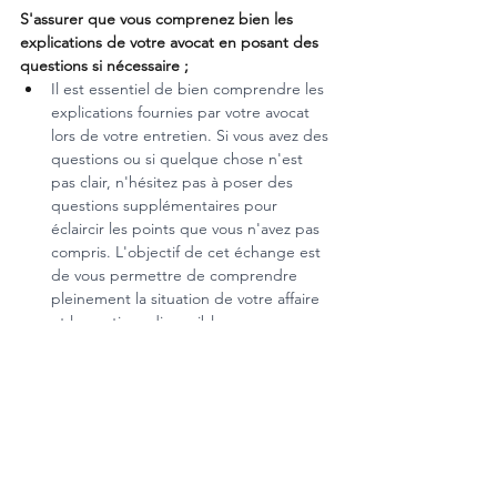
S'assurer que vous comprenez bien les 
explications de votre avocat en posant des 
questions si nécessaire ;
Il est essentiel de bien comprendre les 
explications fournies par votre avocat 
lors de votre entretien. Si vous avez des 
questions ou si quelque chose n'est 
pas clair, n'hésitez pas à poser des 
questions supplémentaires pour 
éclaircir les points que vous n'avez pas 
compris. L'objectif de cet échange est 
de vous permettre de comprendre 
pleinement la situation de votre affaire 
et les options disponibles pour sa 
résolution. Il est donc important de 
prendre le temps de bien comprendre 
les explications de votre avocat pour 
que vous puissiez être en mesure de 
prendre des décisions éclairées tout au 
long du processus juridique.