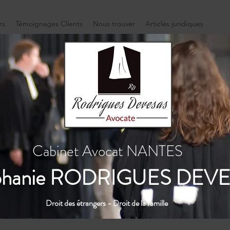
rs
Témoignages Clients
Nous trouver
Articles juridiques
Cabinet Avocat NANTES
hanie
RODRIGUES DEVE
Droit des étrangers - Droit de la famille